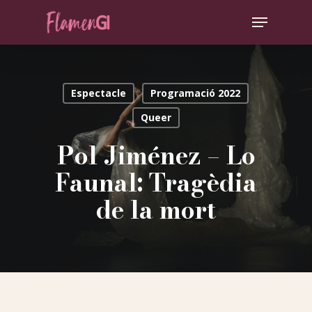
Skip
Menu
to
Clos
main
Men
content
Espectacle
Programació 2022
Queer
Pol Jiménez – Lo
Faunal: Tragèdia
de la mort