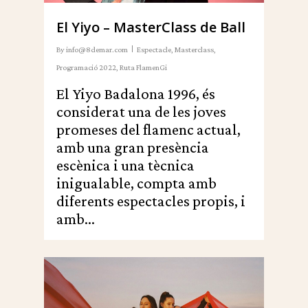
El Yiyo – MasterClass de Ball
By
info@8demar.com
Espectacle
,
Masterclass
,
Programació 2022
,
Ruta FlamenGi
El Yiyo Badalona 1996, és
considerat una de les joves
promeses del flamenc actual,
amb una gran presència
escènica i una tècnica
inigualable, compta amb
diferents espectacles propis, i
amb...
0