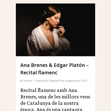
0
Ana Brenes & Edgar Platón –
Recital flamenc
By
andrea
Espectacle
,
FlamenGi Pur
,
Programació 2023
Recital flamenc amb Ana
Brenes, una de les millors veus
de Catalunya de la nostra
època. Ana és una cantaora