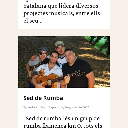
catalana que lidera diversos
projectes musicals, entre ells
el seu...
0
Sed de Rumba
By
andrea
Barri
,
Espectacle
,
Programació 2023
"Sed de rumba" és un grup de
rumba flamenca km 0, tots els