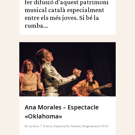
fer difusió d’aquest patrimoni
musical català especialment
entre els més joves. Si bé la
rumba...
0
Ana Morales – Espectacle
«Oklahoma»
By
andrea
Dansa
,
Espectacle
,
Femení
,
Programació 2023