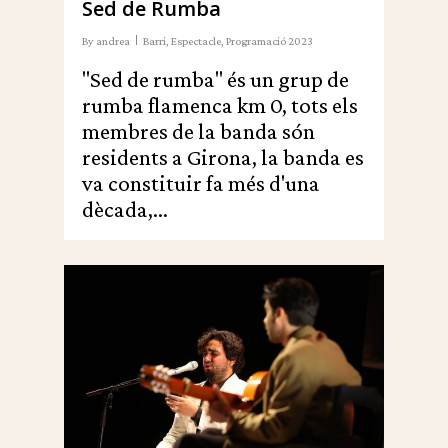
Sed de Rumba
By
andrea
Barri
,
Espectacle
,
Programació 2023
"Sed de rumba" és un grup de
rumba flamenca km 0, tots els
membres de la banda són
residents a Girona, la banda es
va constituir fa més d'una
dècada,...
0