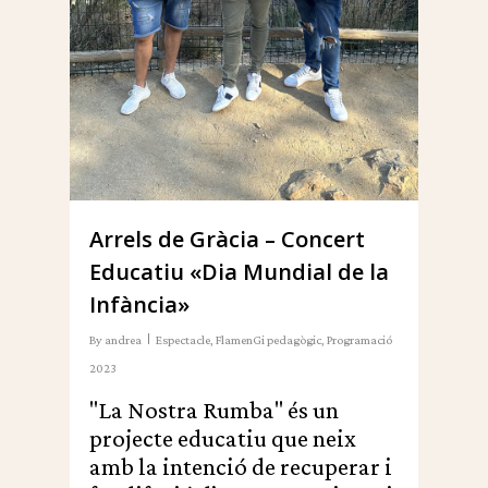
Arrels de Gràcia – Concert
Educatiu «Dia Mundial de la
Infància»
By
andrea
Espectacle
,
FlamenGi pedagògic
,
Programació
2023
"La Nostra Rumba" és un
projecte educatiu que neix
amb la intenció de recuperar i