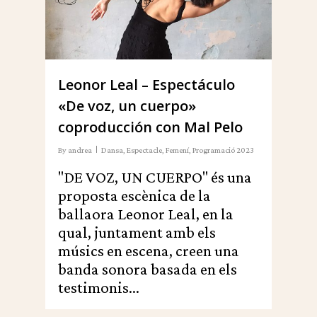
Leonor Leal – Espectáculo
«De voz, un cuerpo»
coproducción con Mal Pelo
By
andrea
Dansa
,
Espectacle
,
Femení
,
Programació 2023
"DE VOZ, UN CUERPO" és una
proposta escènica de la
ballaora Leonor Leal, en la
qual, juntament amb els
músics en escena, creen una
banda sonora basada en els
testimonis...