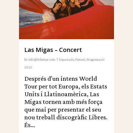
Las Migas – Concert
By
info@8demar.com
Espectacle
,
Femení
,
Programació
2022
Després d'un intens World
Tour per tot Europa, els Estats
Units i Llatinoamèrica, Las
Migas tornen amb més força
que mai per presentar el seu
nou treball discogràfic Libres.
És...