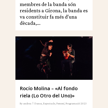
membres de la banda són
residents a Girona, la banda es
va constituir fa més d'una
dècada,...
0
Rocío Molina – «Al fondo
riela (Lo Otro del Uno)»
By
andrea
Dansa
,
Espectacle
,
Femení
,
Programació 2023