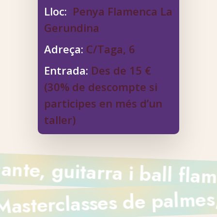
Lloc:
Penya Flamenca La
Gerundina
Adreça:
C/Taga, 6
Entrada:
Des de 15 €
(
30% de descompte si
participes en més d’un
taller)
ante, guitarra i ball fl
asterclasses de palmes, 