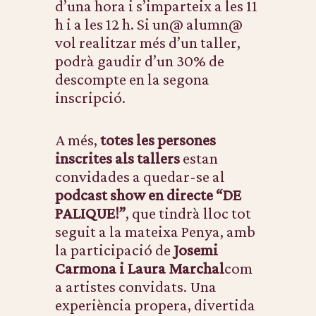
d’una hora i s’imparteix a les 11
h i a les 12 h. Si un@ alumn@
vol realitzar més d’un taller,
podrà gaudir d’un 30% de
descompte en la segona
inscripció.
A més,
totes les persones
inscrites als tallers
estan
convidades a quedar-se al
podcast show en directe “DE
PALIQUE!”
, que tindrà lloc tot
seguit a la mateixa Penya, amb
la participació de
Josemi
Carmona i Laura Marchal
com
a artistes convidats. Una
experiència propera, divertida